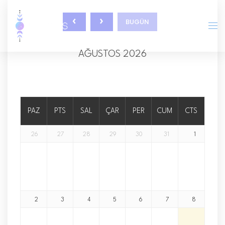
BUGÜN
AĞUSTOS 2026
PAZ
PTS
SAL
ÇAR
PER
CUM
CTS
26
27
28
29
30
31
1
2
3
4
5
6
7
8