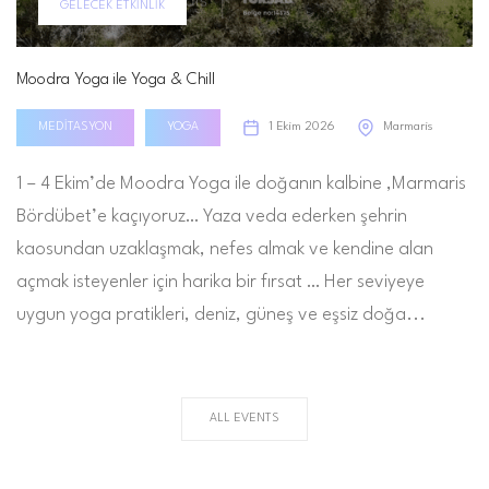
GELECEK ETKINLIK
Moodra Yoga ile Yoga & Chill
MEDITASYON
YOGA
1 Ekim 2026
Marmaris
1 – 4 Ekim’de Moodra Yoga ile doğanın kalbine ,Marmaris
Bördübet’e kaçıyoruz… Yaza veda ederken şehrin
kaosundan uzaklaşmak, nefes almak ve kendine alan
açmak isteyenler için harika bir fırsat … Her seviyeye
uygun yoga pratikleri, deniz, güneş ve eşsiz doğa...
ALL EVENTS