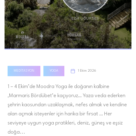
Moodra Yoga ile Yoga & Chill
MEDITASYON
YOGA
1 Ekim 2026
1 – 4 Ekim’de Moodra Yoga ile doğanın kalbine
,Marmaris Bördübet’e kaçıyoruz… Yaza veda ederken
şehrin kaosundan uzaklaşmak, nefes almak ve kendine
alan açmak isteyenler için harika bir fırsat … Her
seviyeye uygun yoga pratikleri, deniz, güneş ve eşsiz
doğa...