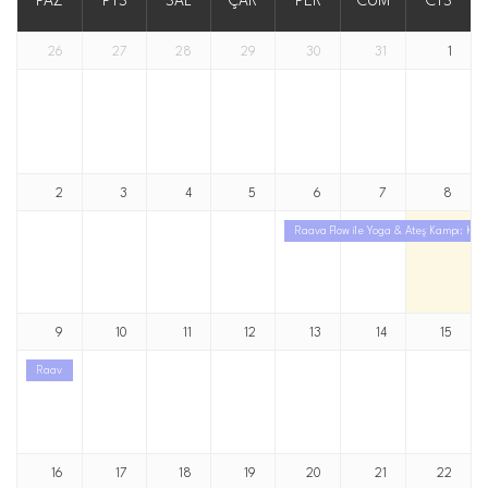
PAZ
PTS
SAL
ÇAR
PER
CUM
CTS
26
27
28
29
30
31
1
2
3
4
5
6
7
8
Raava Flow ile Yoga & Ateş Kampı: Kara
9
10
11
12
13
14
15
Raava Flow ile Yoga & Ateş Kampı: Karadeniz
16
17
18
19
20
21
22