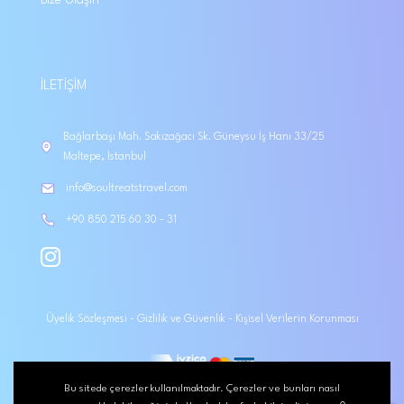
İLETIŞIM
Bağlarbaşı Mah. Sakızağacı Sk. Güneysu İş Hanı 33/25
Maltepe, İstanbul
info@soultreatstravel.com
+90 850 215 60 30 - 31
Üyelik Sözleşmesi
-
Gizlilik ve Güvenlik
-
Kişisel Verilerin Korunması
Bu sitede çerezler kullanılmaktadır. Çerezler ve bunları nasıl