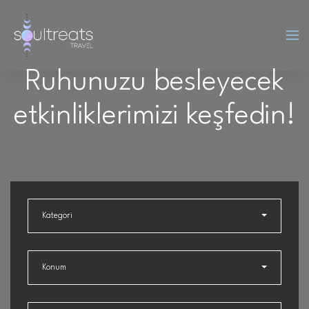
Ruhunuzu besleyecek
etkinliklerimizi keşfedin!
Kategori
Konum