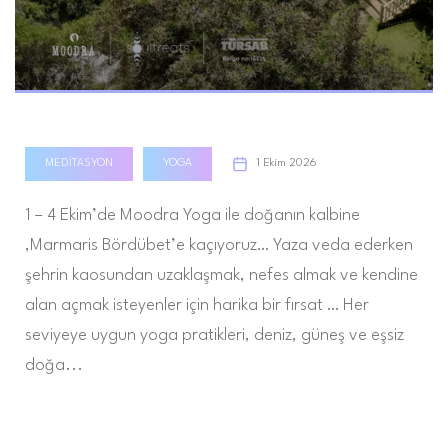
Moodra Yoga ile Yoga & Chill
MEDITASYON
YOGA
1 Ekim 2026
1 – 4 Ekim’de Moodra Yoga ile doğanın kalbine
,Marmaris Bördübet’e kaçıyoruz… Yaza veda ederken
şehrin kaosundan uzaklaşmak, nefes almak ve kendine
alan açmak isteyenler için harika bir fırsat … Her
seviyeye uygun yoga pratikleri, deniz, güneş ve eşsiz
doğa...