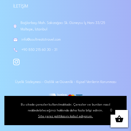
İLETIŞIM
Bağlarbaşı Mah. Sakızağacı Sk. Güneysu İş Hanı 33/25
Maltepe, İstanbul
info@soultreatstravel.com
+90 850 215 60 30 - 31
Üyelik Sözleşmesi
-
Gizlilik ve Güvenlik
-
Kişisel Verilerin Korunması
Bu sitede çerezler kullanılmaktadır. Çerezler ve bunları nasıl
reddedebileceğiniz hakkında daha fazla bilgi edinin.
0
Site çerez politikasını kabul ediyorum.
Astro Dijital Reklam Ajansı