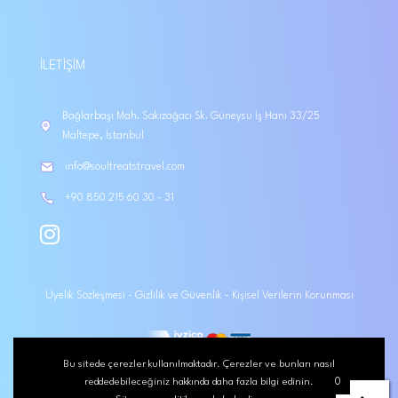
İLETIŞIM
Bağlarbaşı Mah. Sakızağacı Sk. Güneysu İş Hanı 33/25
Maltepe, İstanbul
info@soultreatstravel.com
+90 850 215 60 30 - 31
Üyelik Sözleşmesi
-
Gizlilik ve Güvenlik
-
Kişisel Verilerin Korunması
Bu sitede çerezler kullanılmaktadır. Çerezler ve bunları nasıl
reddedebileceğiniz hakkında daha fazla bilgi edinin.
0