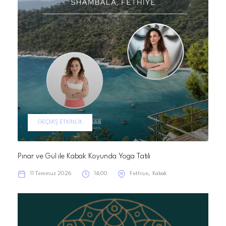
GEÇMIŞ ETKINLIK
Pınar ve Gül ile Kabak Koyunda Yoga Tatili
11 Temmuz 2026
14:00
Fethiye
Kabak