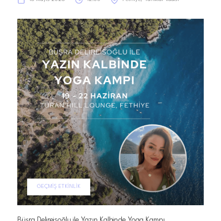
GEÇMIŞ ETKINLIK
Büşra Delireisoğlu ile Yazın Kalbinde Yoga Kampı