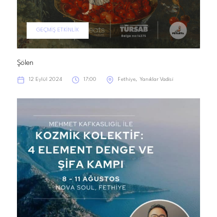
GEÇMIŞ ETKINLIK
Şölen
12 Eylül 2024
17:00
Fethiye
Yanıklar Vadisi