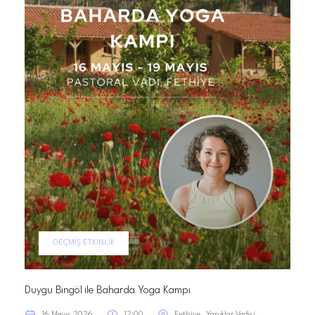
GEÇMIŞ ETKINLIK
Duygu Bingöl ile Baharda Yoga Kampı
16 Mayıs 2026
12:00
Fethiye
Yanıklar Vadisi