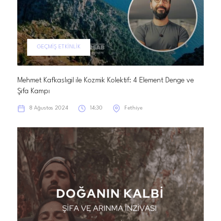
GEÇMIŞ ETKINLIK
Mehmet Kafkaslıgil ile Kozmik Kolektif: 4 Element Denge ve
Şifa Kampı
8 Ağustos 2024
14:30
Fethiye