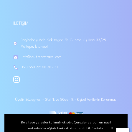
İLETIŞIM
Bağlarbaşı Mah. Sakızağacı Sk. Güneysu İş Hanı 33/25
Maltepe, İstanbul
info@soultreatstravel.com
+90 850 215 60 30 - 31
Üyelik Sözleşmesi
-
Gizlilik ve Güvenlik
-
Kişisel Verilerin Korunması
Bu sitede çerezler kullanılmaktadır. Çerezler ve bunları nasıl
reddedebileceğiniz hakkında daha fazla bilgi edinin.
0