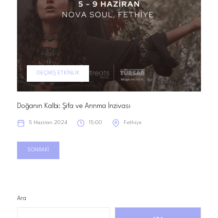
GEÇMIŞ ETKINLIK
Doğanın Kalbi: Şifa ve Arınma İnzivası
5 Haziran 2024
15:00
Fethiye
SONRAKI
Ara