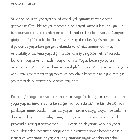
Anatole France
Şu anda belki de yogaya en ihtiyaç duyduğumuz zamanlardan
geçiyoruz. Özellikle sosyal medyanın da hayatımızdaki hızlı gelişimi ile
tüm dünyada olup bitenlerden anında haberdar olabiliyoruz. Dünyanın
gidişatı ile ilgili çok fazla fikrimiz var. Hayatın akışı içerisinde çok fazla
dışa dönük yaşarken gerçek anlamda kendimize zaman ayırmayı
unutabiliyoruz. Ama yaşadığımız dünyayı iyiye götürmek istiyorsak,
buna en başta kendimizden başlamalıyız. Yoga, beden yoluyla zihni
anlama pratiğidir. Zaten kendimizle ilgili farkındalığımız arttıkça hayata
karşı bakış açımız da değişmekte ve böylelikle kendimiz iyileştiğimiz için
çevremizi de iyi yönde etkilemeye başlarız.
Patiler için Yoga, bir yandan insanları yoga ile tanıştırma ve insanlara
yoga yapma imkanı sunarken diğer yandan da bizimle birlikte dünyayı
paylaşan minik dostlarımızın da yaşam hakkına saygı duyan ve onların
da yaşam koşullarını iyileştirmeyi amaçlayan bir sosyal sorumluluk
projesidir. Kar gütmez ve gönüllülük esasına dayanır. Yapılan yoga
etkinliklerinden toplanan bağışlarla bir yandan sokak hayvanlarının
mama ve veteriner ihtiyaçları karşılanırken diğer yandan da sokak