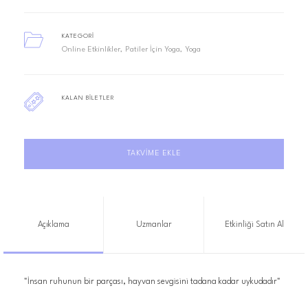
KATEGORI
Online Etkinlikler
Patiler İçin Yoga
Yoga
KALAN BILETLER
TAKVIME EKLE
Açıklama
Uzmanlar
Etkinliği Satın Al
"İnsan ruhunun bir parçası, hayvan sevgisini tadana kadar uykudadır"