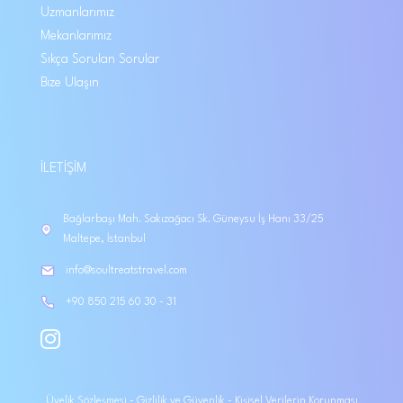
Uzmanlarımız
Mekanlarımız
Sıkça Sorulan Sorular
Bize Ulaşın
İLETIŞIM
Bağlarbaşı Mah. Sakızağacı Sk. Güneysu İş Hanı 33/25
Maltepe, İstanbul
info@soultreatstravel.com
+90 850 215 60 30 - 31
Üyelik Sözleşmesi
-
Gizlilik ve Güvenlik
-
Kişisel Verilerin Korunması