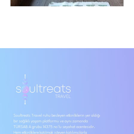
Soultreats Travel ruhu besleyen etkinliklerin yer aldığı
bir sağlıklı yaşam platformu ve aynı zamanda
TÜRSAB A grubu 14375 no'lu seyahat acentesidir.
Hem etkinliklere katılmak isteyen katılımcılarla