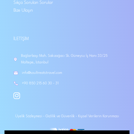
Sıkça Sorulan Sorular
Bize Ulaşın
İLETIŞIM
Bağlarbaşı Mah. Sakızağacı Sk. Güneysu İş Hanı 33/25
Maltepe, İstanbul
info@soultreatstravel.com
+90 850 215 60 30 - 31
Üyelik Sözleşmesi
-
Gizlilik ve Güvenlik
-
Kişisel Verilerin Korunması