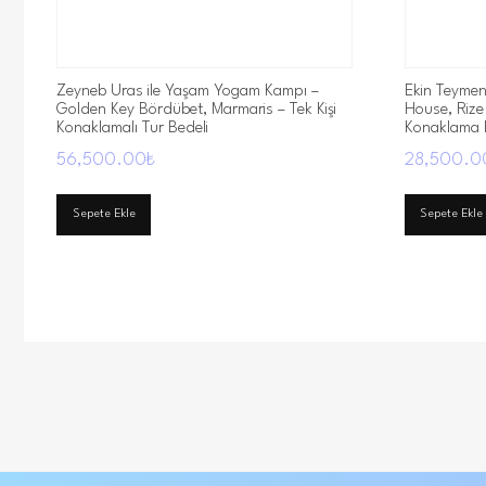
Zeyneb Uras ile Yaşam Yogam Kampı –
Ekin Teymen 
Golden Key Bördübet, Marmaris – Tek Kişi
House, Rize –
Konaklamalı Tur Bedeli
Konaklama Be
56,500.00
₺
28,500.0
Sepete Ekle
Sepete Ekle