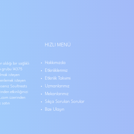
HIZLI MENÜ
Hakkımızda
 aldığı bir sağlıklı
 grubu 14375
Etkinliklerimiz
ılmak isteyen
Etkinlik Takvimi
düzenlemek isteyen
Uzmanlarımız
nseniz Soultreats
inden etkinliğinizi
Mekanlarımız
el.com üzerinden
Sıkça Sorulan Sorular
k satın
Bize Ulaşın