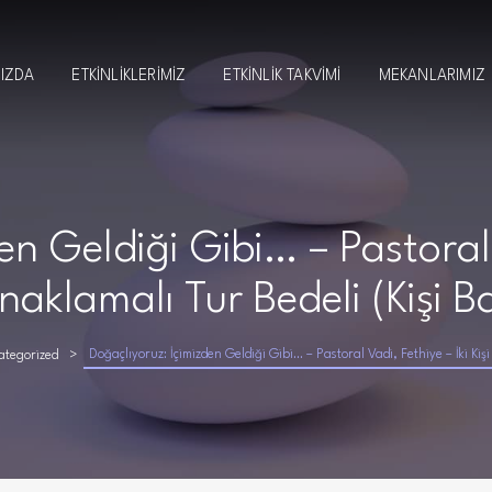
MIZDA
ETKINLIKLERIMIZ
ETKINLIK TAKVIMI
MEKANLARIMIZ
n Geldiği Gibi… – Pastoral V
naklamalı Tur Bedeli (Kişi Ba
Doğaçlıyoruz: İçimizden Geldiği Gibi… – Pastoral Vadi, Fethiye – İki Kişi
tegorized