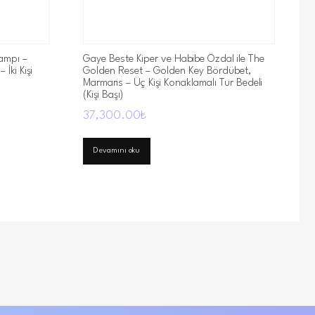
ampı –
Gaye Beste Kiper ve Habibe Özdal ile The
İki Kişi
Golden Reset – Golden Key Bördübet,
Marmaris – Üç Kişi Konaklamalı Tur Bedeli
(Kişi Başı)
37,300.00
₺
Devamını oku