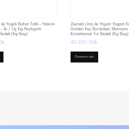
ile Yogalı Bahar Tatili – Hakoni
Zeyneb Uras ile Yaşam Yogam K
 İki / Üç Kişi Paylaşımlı
Golden Key Bördübet, Marmaris – 
deli (Kişi Başı)
Konaklamalı Tur Bedeli (Kişi Başı)
0
₺
40,900.00
₺
Devamını oku