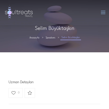
Selim Büyüktaşkın
Selim Büyüktaşkın
Anasayfa
Speakers
Uzman Detayları
0