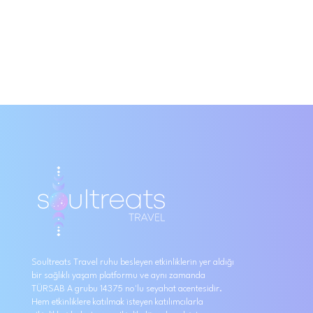
Soultreats Travel ruhu besleyen etkinliklerin yer aldığı
bir sağlıklı yaşam platformu ve aynı zamanda
TÜRSAB A grubu 14375 no'lu seyahat acentesidir.
Hem etkinliklere katılmak isteyen katılımcılarla