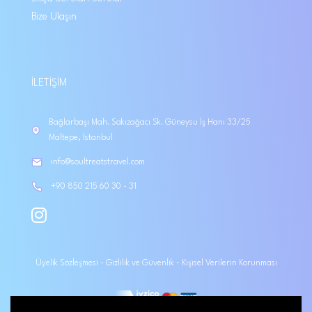
Bize Ulaşın
İLETIŞIM
Bağlarbaşı Mah. Sakızağacı Sk. Güneysu İş Hanı 33/25
Maltepe, İstanbul
info@soultreatstravel.com
+90 850 215 60 30 - 31
Üyelik Sözleşmesi
-
Gizlilik ve Güvenlik
-
Kişisel Verilerin Korunması