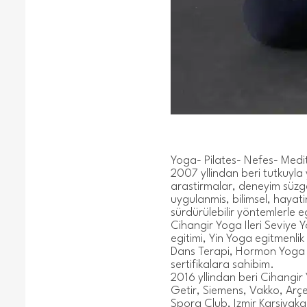
Yoga- Pilates- Nefes- Medit
2007 yllindan beri tutkuyla 
arastirmalar, deneyim süz
uygulanmis, bilimsel, hayati
sürdürülebilir yöntemlerle 
Cihangir Yoga Ileri Seviye Y
egitimi, Yin Yoga egitmenlik
Dans Terapi, Hormon Yoga t
sertifikalara sahibim.
2016 yllindan beri Cihangir
Getir, Siemens, Vakko, Arç
Spora Club, Izmir Karsiyaka 