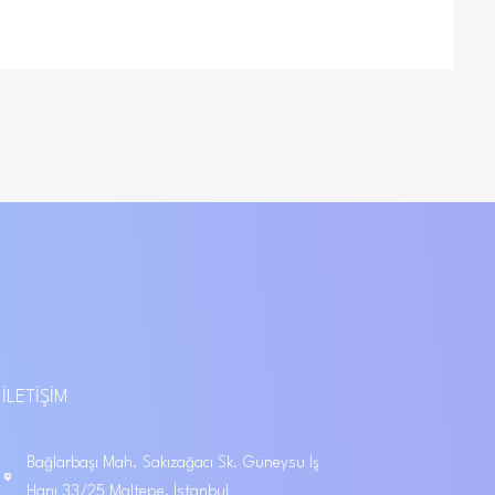
İLETIŞIM
Bağlarbaşı Mah. Sakızağacı Sk. Güneysu İş
Hanı 33/25 Maltepe, İstanbul