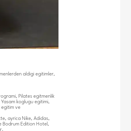
menlerden aldigi egitimler,
rogrami, Pilates egitmenlik
i, Yasam koglugu egitimi,
 egitim ve
te, ayrica Nike, Adidas,
e Bodrum Edition Hotel,
r.