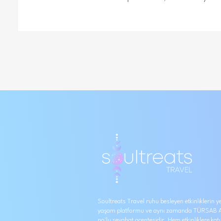
Soultreats Travel ruhu besleyen etkinliklerin yer
yaşam platformu ve aynı zamanda TÜRSAB A
no'lu seyahat acentesidir. Hem etkinliklere kat