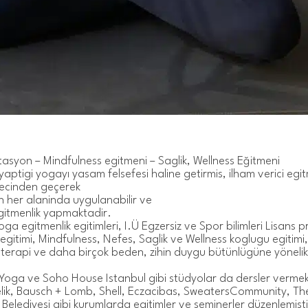
asyon – Mindfulness egitmeni – Saglik, Wellness Eğitmeni
yaptigi yogayı yasam felsefesi haline getirmis, ilham verici egit
gecinden geçerek
n her alaninda uygulanabilir ve
egitmenlik yapmaktadir.
oga egitmenlik egitimleri, I.Ü Egzersiz ve Spor bilimleri Lisans p
 egitimi, Mindfulness, Nefes, Saglik ve Wellness koglugu egitim
erapi ve daha birçok beden, zihin duygu bütünlügüne yönelik
 Yoga ve Soho House Istanbul gibi stüdyolar da dersler vermek
elik, Bausch + Lomb, Shell, Eczacibas, SweatersCommunity, Th
Belediyesi gibi kurumlarda egitimler ve seminerler düzenlemisti