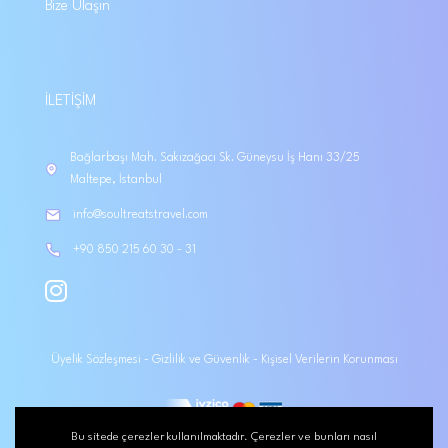
Bize Ulaşın
İLETIŞIM
Bağlarbaşı Mah. Sakızağacı Sk. Güneysu İş Hanı 33/25
Maltepe, İstanbul
info@soultreatstravel.com
+90 850 215 60 30 - 31
Üyelik Sözleşmesi
-
Gizlilik ve Güvenlik
-
Kişisel Verilerin Korunması
Bu sitede çerezler kullanılmaktadır. Çerezler ve bunları nasıl